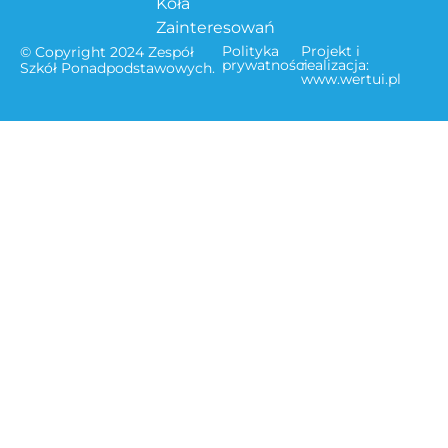
Koła
Zainteresowań
Polityka
Projekt i
© Copyright 2024 Zespół
prywatności
realizacja:
Szkół Ponadpodstawowych.
www.wertui.pl