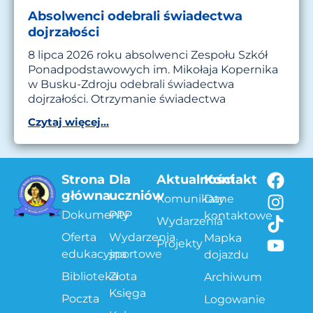
Absolwenci odebrali świadectwa
dojrzałości
8 lipca 2026 roku absolwenci Zespołu Szkół
Ponadpodstawowych im. Mikołaja Kopernika
w Busku-Zdroju odebrali świadectwa
dojrzałości. Otrzymanie świadectwa
Czytaj więcej...
Strona
Dla
Aktualności
Kontakt
główna
uczniów
Komunikaty
Dane
Dokumenty
PPP
kontaktowe
Wydarzenia
Oferta
Wydarzenia
Mapka
Projekty
edukacyjna
sportowe
dojazdu
Biblioteka
Złota
Archiwum
Księga
Poczta
Logowanie