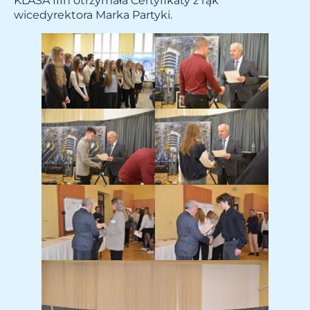
KLASA IIIh otrzymała Certyfikaty z rąk
wicedyrektora Marka Partyki.