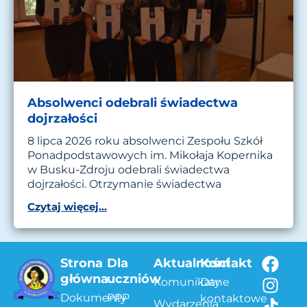
Absolwenci odebrali świadectwa
dojrzałości
8 lipca 2026 roku absolwenci Zespołu Szkół
Ponadpodstawowych im. Mikołaja Kopernika
w Busku-Zdroju odebrali świadectwa
dojrzałości. Otrzymanie świadectwa
Czytaj więcej...
Strona
Dla
Aktualności
Kontakt
główna
uczniów
Komunikaty
Dane
Dokumenty
PPP
kontaktowe
Wydarzenia