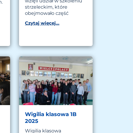
wzięli udział w szkoleniu
.
strzeleckim, które
obejmowało część
ę
Czytaj więcej...
Wigilia klasowa 1B
2025
Wigilia klasowa