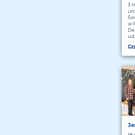
3 m
ur
Św
w 
De
ud
Czy
Ja
18 