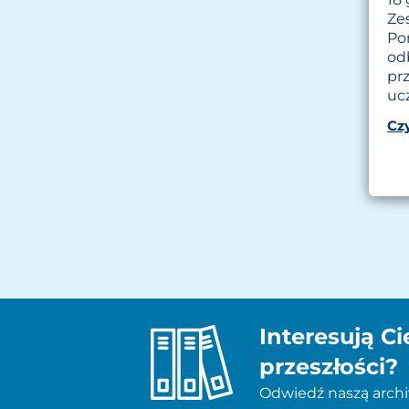
Ze
Po
odb
pr
uc
Czy
Interesują Ci
przeszłości?
Odwiedź naszą archiw