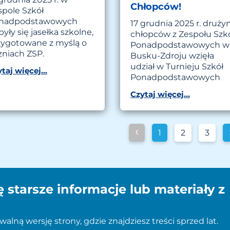
Chłopców!
spole Szkół
nadpodstawowych
17 grudnia 2025 r. druży
yły się jasełka szkolne,
chłopców z Zespołu Szk
zygotowane z myślą o
Ponadpodstawowych w
zniach ZSP.
Busku-Zdroju wzięła
udział w Turnieju Szkół
taj więcej...
Ponadpodstawowych
Czytaj więcej...
‹
1
2
3
ę starsze informacje lub materiały z
alną wersję strony, gdzie znajdziesz treści sprzed lat.