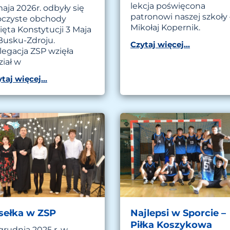
lekcja poświęcona
aja 2026r. odbyły się
patronowi naszej szkoły 
oczyste obchody
Mikołaj Kopernik.
ięta Konstytucji 3 Maja
Busku-Zdroju.
Czytaj więcej...
legacja ZSP wzięła
ział w
taj więcej...
sełka w ZSP
Najlepsi w Sporcie –
Piłka Koszykowa
grudnia 2025 r. w