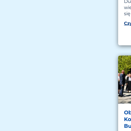
Duż
wi
się
Czy
Ob
Ko
Bu