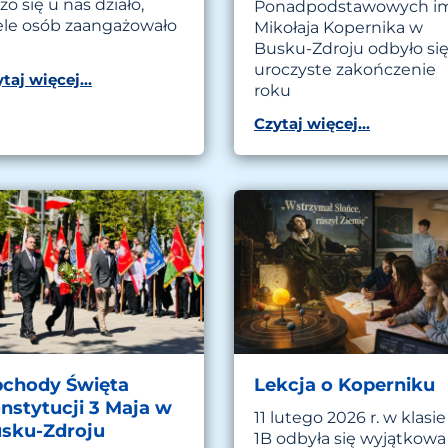
o się u nas działo,
Ponadpodstawowych im
ele osób zaangażowało
Mikołaja Kopernika w
Busku-Zdroju odbyło si
uroczyste zakończenie
taj więcej...
roku
Czytaj więcej...
chody Święta
Lekcja o Koperniku
nstytucji 3 Maja w
11 lutego 2026 r. w klasie
sku-Zdroju
1B odbyła się wyjątkowa