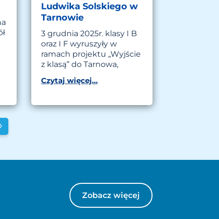
Ludwika Solskiego w
Tarnowie
na
ół
3 grudnia 2025r. klasy I B
oraz I F wyruszyły w
ramach projektu „Wyjście
z klasą” do Tarnowa,
Czytaj więcej...
›
Zobacz więcej