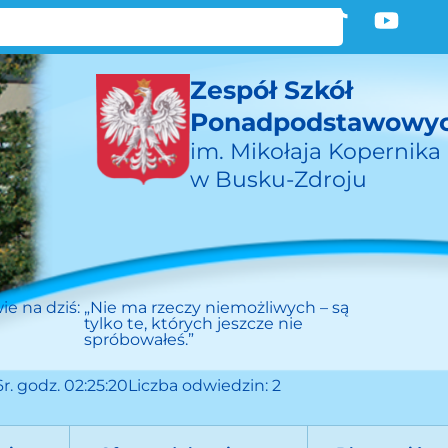
Zespół Szkół
Ponadpodstawowy
im. Mikołaja Kopernika
w Busku-Zdroju
ie na dziś:
„Nie ma rzeczy niemożliwych – są
tylko te, których jeszcze nie
spróbowałeś.”
r. godz. 02:25:20
Liczba odwiedzin: 2