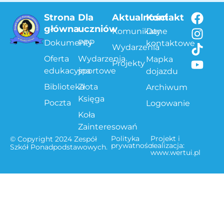
Strona
Dla
Aktualności
Kontakt
główna
uczniów
Komunikaty
Dane
Dokumenty
PPP
kontaktowe
Wydarzenia
Oferta
Wydarzenia
Mapka
Projekty
edukacyjna
sportowe
dojazdu
Biblioteka
Złota
Archiwum
Księga
Poczta
Logowanie
Koła
Zainteresowań
Polityka
Projekt i
© Copyright 2024 Zespół
prywatności
realizacja:
Szkół Ponadpodstawowych.
www.wertui.pl