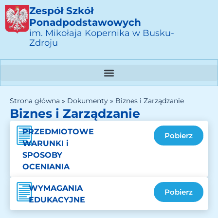
Zespół Szkół
Ponadpodstawowych
im. Mikołaja Kopernika w Busku-
Zdroju
Strona główna
»
Dokumenty
»
Biznes i Zarządzanie
Biznes i Zarządzanie
PRZEDMIOTOWE
Pobierz
WARUNKI i
SPOSOBY
OCENIANIA
WYMAGANIA
Pobierz
EDUKACYJNE