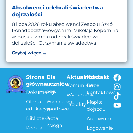
Absolwenci odebrali świadectwa
dojrzałości
8 lipca 2026 roku absolwenci Zespołu Szkół
Ponadpodstawowych im. Mikołaja Kopernika
w Busku-Zdroju odebrali świadectwa
dojrzałości. Otrzymanie świadectwa
Czytaj więcej...
Strona
Dla
Aktualności
Kontakt
główna
uczniów
Komunikaty
Dane
Dokumenty
PPP
kontaktowe
Wydarzenia
Oferta
Wydarzenia
Mapka
Projekty
edukacyjna
sportowe
dojazdu
Biblioteka
Złota
Archiwum
Księga
Poczta
Logowanie