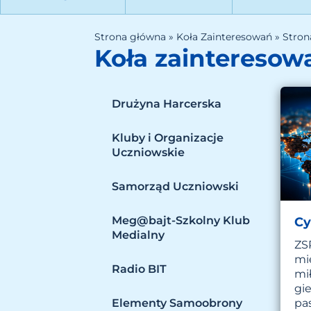
Strona główna
»
Koła Zainteresowań
»
Stron
Koła zainteresow
Drużyna Harcerska
Kluby i Organizacje
Uczniowskie
Samorząd Uczniowski
Meg@bajt-Szkolny Klub
Cy
Medialny
ZS
mi
Radio BIT
mił
gi
pas
Elementy Samoobrony