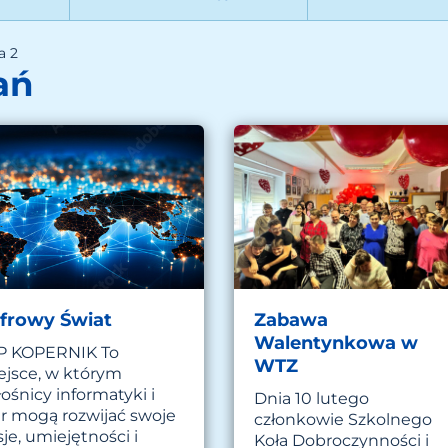
a 2
ań
frowy Świat
Zabawa
Walentynkowa w
P KOPERNIK To
WTZ
ejsce, w którym
ośnicy informatyki i
Dnia 10 lutego
er mogą rozwijać swoje
członkowie Szkolnego
je, umiejętności i
Koła Dobroczynności i