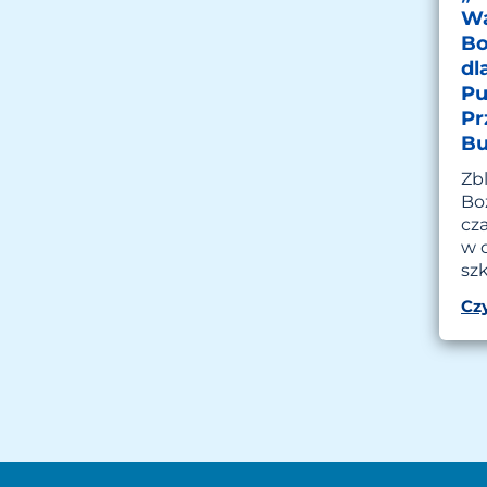
Wa
Bo
dl
Pu
Pr
Bu
Zbl
Bo
cza
w 
szk
Czy