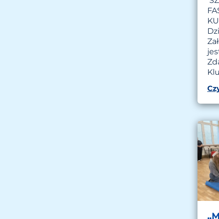
SZ
FA
K
Dzi
Za
je
Zd
Kl
Czy
„M