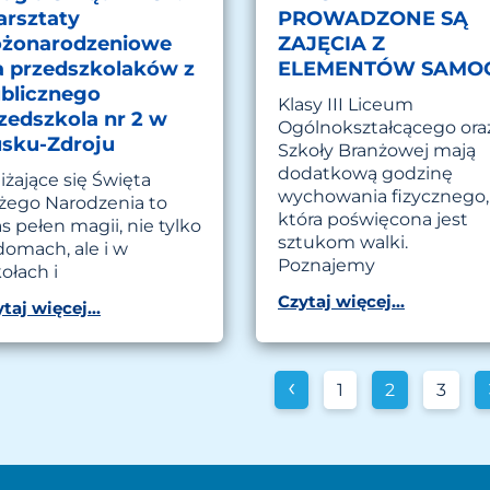
rsztaty
PROWADZONE SĄ
żonarodzeniowe
ZAJĘCIA Z
a przedszkolaków z
ELEMENTÓW SAMO
blicznego
Klasy III Liceum
zedszkola nr 2 w
Ogólnokształcącego ora
sku-Zdroju
Szkoły Branżowej mają
dodatkową godzinę
iżające się Święta
wychowania fizycznego,
żego Narodzenia to
która poświęcona jest
s pełen magii, nie tylko
sztukom walki.
domach, ale i w
Poznajemy
ołach i
Czytaj więcej...
taj więcej...
‹
1
2
3