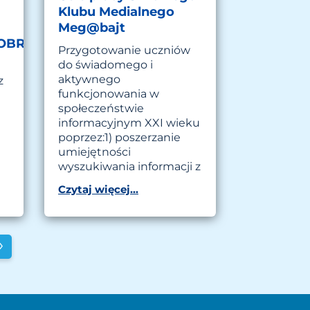
Klubu Medialnego
Meg@bajt
OBRONY
Przygotowanie uczniów
do świadomego i
aktywnego
z
funkcjonowania w
społeczeństwie
informacyjnym XXI wieku
poprzez:1) poszerzanie
umiejętności
wyszukiwania informacji z
Czytaj więcej...
›