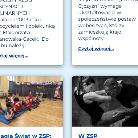
KOLNY KLUB
Ojczyzn” wymaga
SCYNACJI
ukształtowania w
ULINARNYCH
społeczeństwie postaw
ała od 2003 roku.
wobec tych, którzy
łożycielem i opiekunką
zamieszkują kraje
st Małgorzata
wspólnoty.
anowska-Gacek. Do
ubu należą
Czytaj więcej...
taj więcej...
agia Świąt w ZSP:
W ZSP