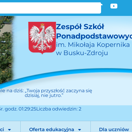
Zespół Szkół
Ponadpodstawowy
im. Mikołaja Kopernika
w Busku-Zdroju
ie na dziś:
„Twoja przyszłość zaczyna się
dzisiaj, nie jutro.”
r. godz. 01:29:25
Liczba odwiedzin: 2
ci
Oferta edukacyjna
Dla uczniów