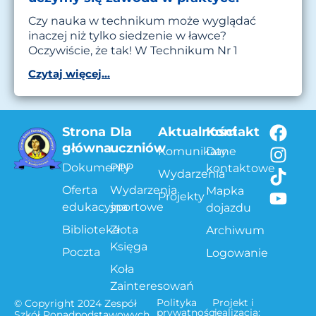
Czy nauka w technikum może wyglądać
inaczej niż tylko siedzenie w ławce?
Oczywiście, że tak! W Technikum Nr 1
Czytaj więcej...
Strona
Dla
Aktualności
Kontakt
główna
uczniów
Komunikaty
Dane
Dokumenty
PPP
kontaktowe
Wydarzenia
Oferta
Wydarzenia
Mapka
Projekty
edukacyjna
sportowe
dojazdu
Biblioteka
Złota
Archiwum
Księga
Poczta
Logowanie
Koła
Zainteresowań
Polityka
Projekt i
© Copyright 2024 Zespół
prywatności
realizacja:
Szkół Ponadpodstawowych.