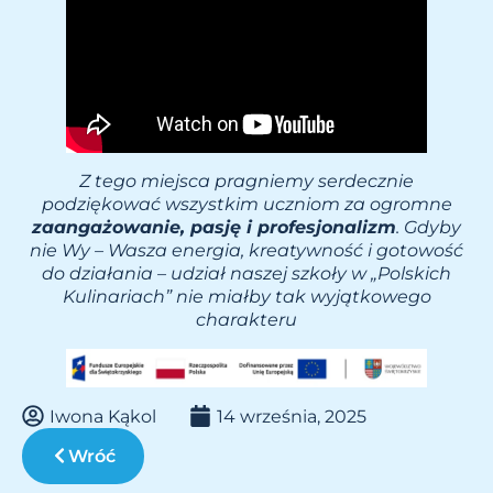
Z tego miejsca pragniemy serdecznie
podziękować wszystkim uczniom za ogromne
zaangażowanie, pasję i profesjonalizm
. Gdyby
nie Wy – Wasza energia, kreatywność i gotowość
do działania – udział naszej szkoły w „Polskich
Kulinariach” nie miałby tak wyjątkowego
charakteru
Iwona Kąkol
14 września, 2025
Wróć