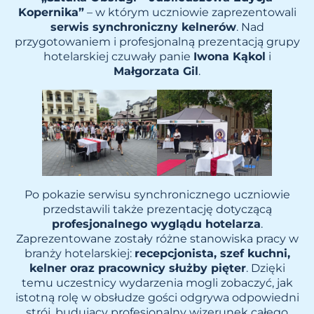
Kopernika”
– w którym uczniowie zaprezentowali
serwis synchroniczny kelnerów
. Nad
przygotowaniem i profesjonalną prezentacją grupy
hotelarskiej czuwały panie
Iwona Kąkol
i
Małgorzata Gil
.
Po pokazie serwisu synchronicznego uczniowie
przedstawili także prezentację dotyczącą
profesjonalnego wyglądu hotelarza
.
Zaprezentowane zostały różne stanowiska pracy w
branży hotelarskiej:
recepcjonista, szef kuchni,
kelner oraz pracownicy służby pięter
. Dzięki
temu uczestnicy wydarzenia mogli zobaczyć, jak
istotną rolę w obsłudze gości odgrywa odpowiedni
strój, budujący profesjonalny wizerunek całego