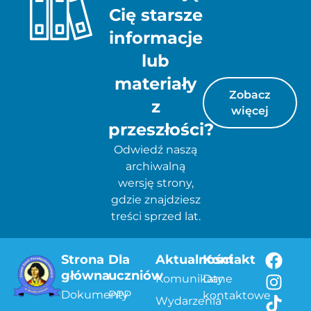
Cię starsze
informacje
lub
materiały
Zobacz
z
więcej
przeszłości?
Odwiedź naszą
archiwalną
wersję strony,
gdzie znajdziesz
treści sprzed lat.
Strona
Dla
Aktualności
Kontakt
główna
uczniów
Komunikaty
Dane
Dokumenty
PPP
kontaktowe
Wydarzenia