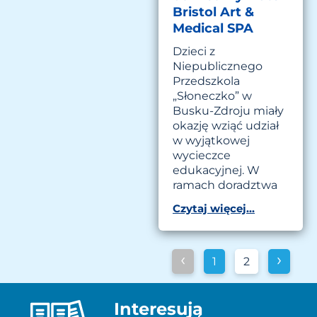
Bristol Art &
Medical SPA
Dzieci z
Niepublicznego
Przedszkola
„Słoneczko” w
Busku-Zdroju miały
okazję wziąć udział
w wyjątkowej
wycieczce
edukacyjnej. W
ramach doradztwa
Czytaj więcej...
‹
›
1
2
Interesują